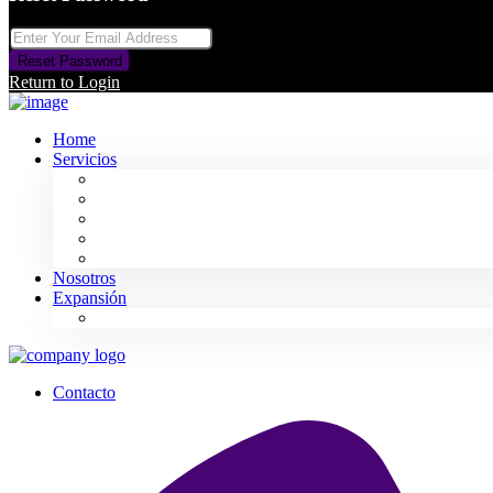
Reset Password
Return to Login
Home
Servicios
Alquiler Larga Estancia
Alquiler Corta Estancia
Compra Venta
Reformas: Renovación y Diseño
Gestión de Edificios
Nosotros
Expansión
South Spain
Contacto