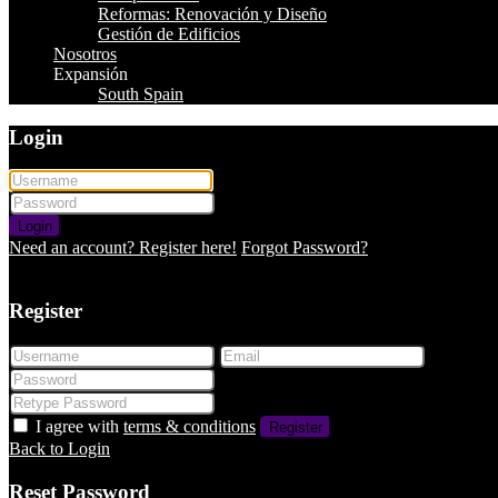
Reformas: Renovación y Diseño
Gestión de Edificios
Nosotros
Expansión
South Spain
Login
Login
Need an account? Register here!
Forgot Password?
Login with Google
Register
I agree with
terms & conditions
Register
Back to Login
Reset Password