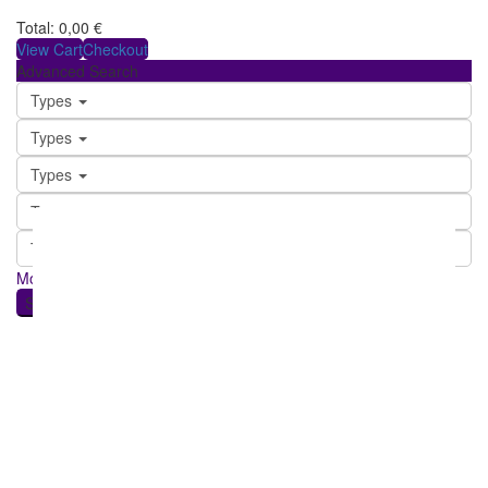
Total:
0,00
€
View Cart
Checkout
Advanced Search
Types
Types
Types
Types
Types
More Search Options
Search Properties
we found
0
results