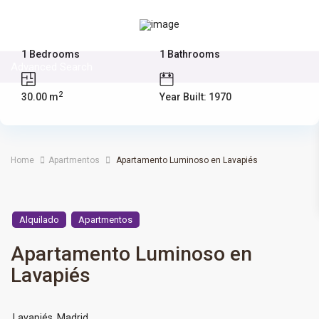
26 de July de 2025
1 Bedrooms
1 Bathrooms
Advanced Search
2
30.00 m
Year Built: 1970
Home
Apartmentos
Apartamento Luminoso en Lavapiés
Alquilado
Apartmentos
Apartamento Luminoso en
Lavapiés
Lavapiés
,
Madrid