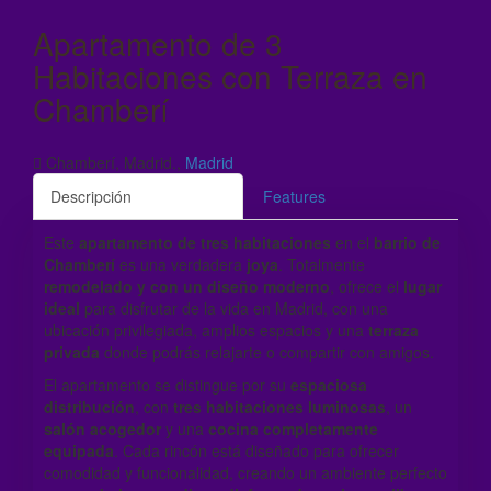
Apartamento de 3
Habitaciones con Terraza en
Chamberí
Chamberí, Madrid.,
Madrid
Descripción
Features
Este
apartamento de tres habitaciones
en el
barrio de
Chamberí
es una verdadera
joya
. Totalmente
remodelado y con un diseño moderno
, ofrece el
lugar
ideal
para disfrutar de la vida en Madrid, con una
ubicación privilegiada, amplios espacios y una
terraza
privada
donde podrás relajarte o compartir con amigos.
El apartamento se distingue por su
espaciosa
distribución
, con
tres habitaciones luminosas
, un
salón acogedor
y una
cocina completamente
equipada
. Cada rincón está diseñado para ofrecer
comodidad y funcionalidad, creando un ambiente perfecto