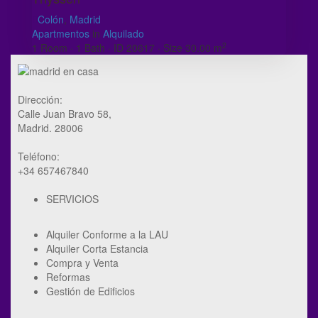
Colón
,
Madrid
Apartmentos
in
Alquilado
2
1
Room
·
1
Bath
·
ID
20617
·
Size
30.00 m
Dirección:
Calle Juan Bravo 58,
Madrid. 28006
Teléfono:
+34 657467840
SERVICIOS
Alquiler Conforme a la LAU
Alquiler Corta Estancia
Compra y Venta
Reformas
Gestión de Edificios