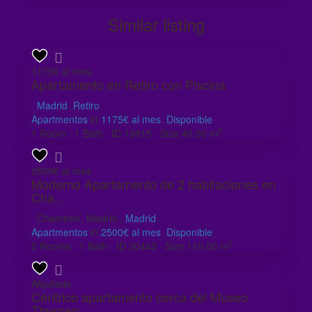
Similar listing
1175€ al mes
Apartamento en Retiro con Piscina
Madrid
,
Retiro
Apartmentos
in
1175€ al mes
,
Disponible
2
1
Room
·
1
Bath
·
ID
19815
·
Size
40.00 m
2500€ al mes
Moderno Apartamento de 2 habitaciones en
Cha...
Chamberí, Madrid.,
Madrid
Apartmentos
in
2500€ al mes
,
Disponible
2
2
Rooms
·
1
Bath
·
ID
20443
·
Size
110.00 m
Alquilado
Céntrico apartamento cerca del Museo
Thyssen