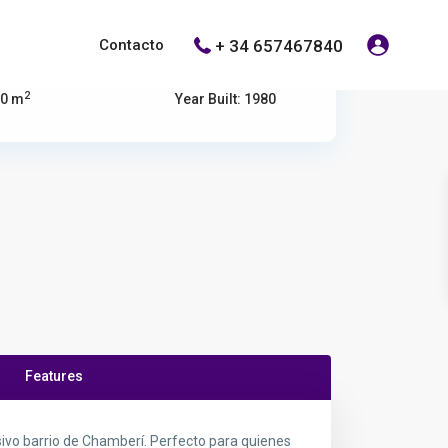
+ 34 657467840
Contacto
2
00 m
Year Built: 1980
Features
ivo barrio de Chamberí. Perfecto para quienes