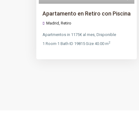
Apartamento en Retiro con Piscina
Madrid
,
Retiro
Apartmentos
in
1175€ al mes
,
Disponible
2
1
Room
·
1
Bath
·
ID
19815
·
Size
40.00 m