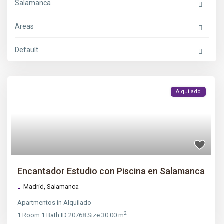
Salamanca
Areas
Default
Alquilado
Encantador Estudio con Piscina en Salamanca
Madrid
,
Salamanca
Apartmentos
in
Alquilado
2
1
Room
·
1
Bath
·
ID
20768
·
Size
30.00 m