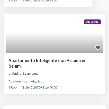
1
Room
·
1
Bath
·
ID
20583
·
Size
35.00 m
Alquilado
Apartamento Inteligente con Piscina en
Salam...
Madrid
,
Salamanca
Apartmentos
in
Alquilado
2
1
Room
·
1
Bath
·
ID
20559
·
Size
40.00 m