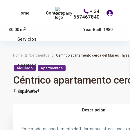
Updated On:
+ 34
26 de July de 2025
Home
Contacto
1 Bedrooms
1 Bathrooms
657467840
2
30.00 m
Year Built: 1980
Servicios
Home
Apartmentos
Céntrico apartamento cerca del Museo Thys
Nosotros
Alquilado
Apartmentos
Céntrico apartamento ce
Colón
,
Madrid
Expansión
Descripción
Este moderno apartamento de 1 dormitorio ofrece una exper