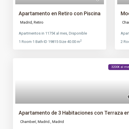
Apartamento en Retiro con Piscina
Mod
Madrid
,
Retiro
Cha
Apartmentos
in
1175€ al mes
,
Disponible
Apar
2
1
Room
·
1
Bath
·
ID
19815
·
Size
40.00 m
2
Ro
3200€ al m
Apartamento de 3 Habitaciones con Terraza en.
Chamberí, Madrid.,
Madrid