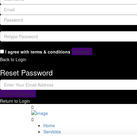
I agree with
terms & conditions
Register
Back to Login
Reset Password
Reset Password
Return to Login
Home
Servicios