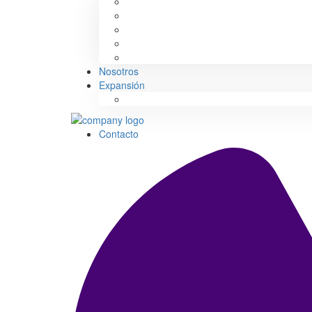
Alquiler Larga Estancia
Alquiler Corta Estancia
Compra Venta
Reformas: Renovación y Diseño
Gestión de Edificios
Nosotros
Expansión
South Spain
Contacto