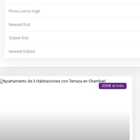
Price Low to High
Newest first
Oldest first
Newest Edited
Oldest Edited
Bedrooms High to Low
3200€ al mes
Bedrooms Low to high
Bathrooms High to Low
Bathrooms Low to high
Default